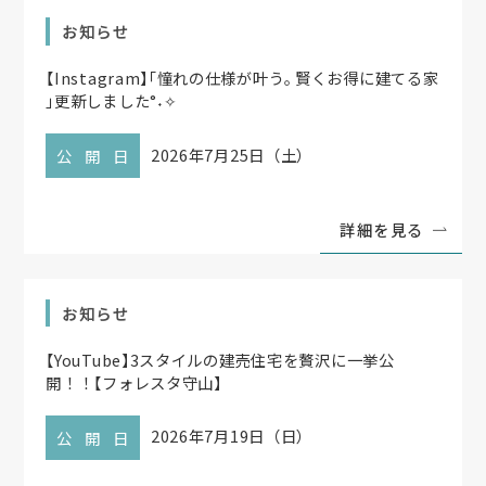
お知らせ
【
Instagram
】
「
憧れの仕様が叶う
。
賢くお得に建てる家
」
更新しました°˖✧
2026年7月25日（土）
公開日
詳細を見る
お知らせ
【
YouTube
】
3スタイルの建売住宅を贅沢に一挙公
開！！
【
フォレスタ守山
】
2026年7月19日（日）
公開日