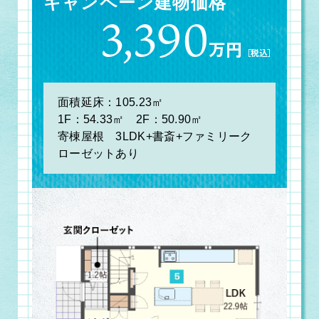
キャンペーン建物価格
3,390
万円
［税込］
面積延床：105.23㎡
1F：54.33㎡ 2F：50.90㎡
寄棟屋根 3LDK+書斎+ファミリーク
ローゼットあり