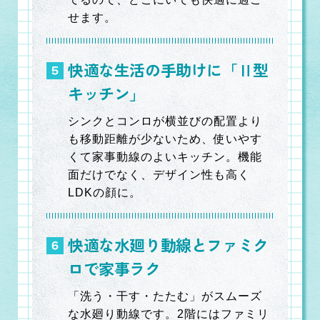
せます。
快適な生活の手助けに「Ⅱ型
キッチン」
シンクとコンロが横並びの配置より
も移動距離が少ないため、使いやす
くて家事動線のよいキッチン。機能
面だけでなく、デザイン性も高く
LDKの顔に。
快適な水廻り動線とファミク
ロで家事ラク
「洗う・干す・たたむ」がスムーズ
な水廻り動線です。2階にはファミリ