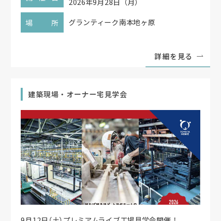
2026年9月28日（月）
グランティーク南本地ヶ原
場所
詳細を見る
建築現場・オーナー宅見学会
9月12日
（
土
）
プレミアムライブ工場見学会開催！