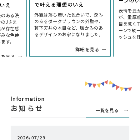
ーンの
で叶える理想のいえ
いえ
表情を豊
外観は落ち着いた色合いで、深み
感のある洗
が、重厚
のあるダークブラウンの外壁や、
のJさま
目を惹く
軒下天井の木目など、暖かみのあ
庇が存在感
ーンで統
るデザインのお家になりました。
巧みな色使
ッシュな
います。
詳細を見る
細を見る
Information
お知らせ
一覧を見る
2026/07/29