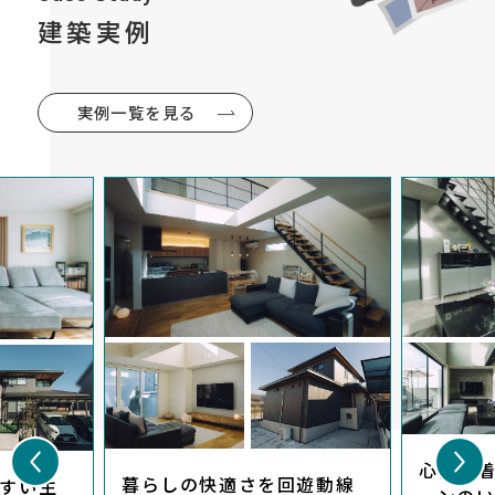
建築実例
実例一覧を見る
心落ち
暮らしの快適さを回遊動線
すい生