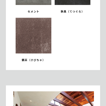
セメント
鉄黒（てつぐろ）
錆茶（さびちゃ）