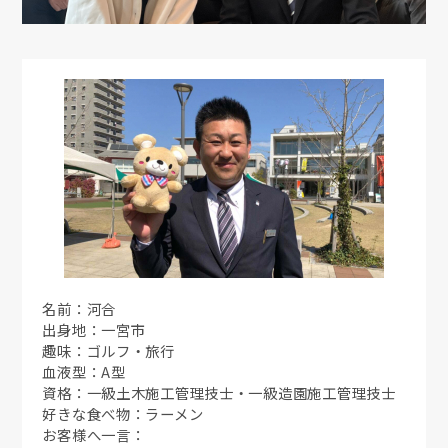
名前：河合
出身地：一宮市
趣味：ゴルフ・旅行
血液型：A型
資格：一級土木施工管理技士・一級造園施工管理技士
好きな食べ物：ラーメン
お客様へ一言：