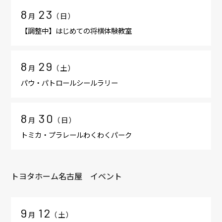
8
23
月
（
日
）
【調整中】はじめての将棋体験教室
8
29
月
（
土
）
パウ・パトロールシールラリー
8
30
月
（
日
）
トミカ・プラレールわくわくパーク
トヨタホーム名古屋 イベント
9
12
月
（
土
）