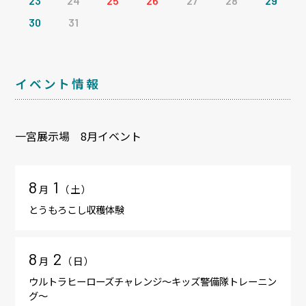
23
24
25
26
27
28
29
30
31
イベント情報
一宮展示場 8月イベント
8
1
月
（
土
）
とうもろこし収穫体験
8
2
月
（
日
）
ウルトラヒーローズチャレンジ～キッズ警備隊トレーニン
グ～