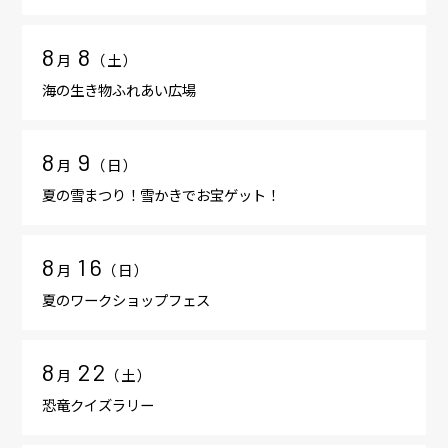
8
8
月
（
土
）
海の生き物ふれあい広場
8
9
月
（
日
）
夏の雪まつり！雪かきでお宝ゲット！
8
16
月
（
日
）
夏のワークショップフェス
8
22
月
（
土
）
恐竜クイズラリー