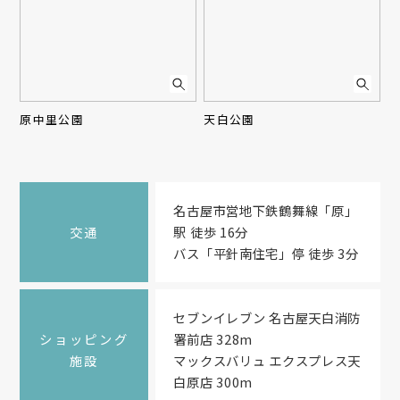
原中里公園
天白公園
名古屋市営地下鉄鶴舞線「原」
交通
駅 徒歩 16分
バス「平針南住宅」停 徒歩 3分
セブンイレブン 名古屋天白消防
ショッピング
署前店 328m
施設
マックスバリュ エクスプレス天
白原店 300m