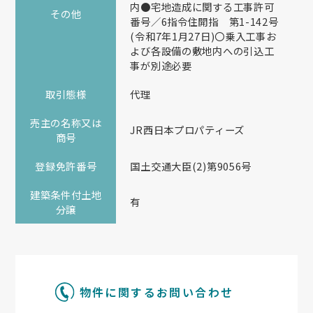
内●宅地造成に関する工事許可
その他
番号／6指令住開指 第1-142号
(令和7年1月27日)〇乗入工事お
よび各設備の敷地内への引込工
事が別途必要
取引態様
代理
売主の名称又は
JR西日本プロパティーズ
商号
登録免許番号
国土交通大臣(2)第9056号
建築条件付土地
有
分譲
物件に関するお問い合わせ