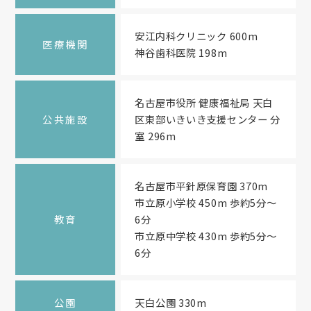
安江内科クリニック 600m
医療機関
神谷歯科医院 198m
名古屋市役所 健康福祉局 天白
公共施設
区東部いきいき支援センター 分
室 296m
名古屋市平針原保育園 370m
市立原小学校 450m 歩約5分～
教育
6分
市立原中学校 430m 歩約5分～
6分
公園
天白公園 330m