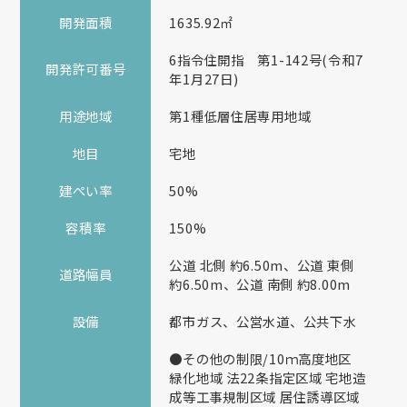
開発面積
1635.92㎡
6指令住開指 第1-142号(令和7
開発許可番号
年1月27日)
用途地域
第1種低層住居専用地域
地目
宅地
建ぺい率
50%
容積率
150%
公道 北側 約6.50m、公道 東側
道路幅員
約6.50m、公道 南側 約8.00m
設備
都市ガス、公営水道、公共下水
●その他の制限/10ｍ高度地区
緑化地域 法22条指定区域 宅地造
成等工事規制区域 居住誘導区域