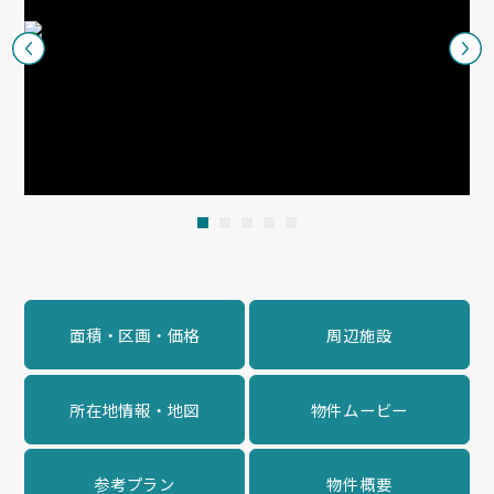
1
2
3
4
5
面積・区画・価格
周辺施設
所在地情報・地図
物件ムービー
参考プラン
物件概要