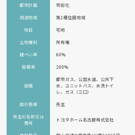
都市計画
市街化
用途地域
第1種住居地域
地目
宅地
土地権利
所有権
建ぺい率
60%
容積率
200%
都市ガス、公営水道、公共下
設備
水、ユニットバス、水洗トイ
レ、ガス（三口）
取引態様
売主
売主の名称又は
トヨタホーム名古屋株式会社
商号