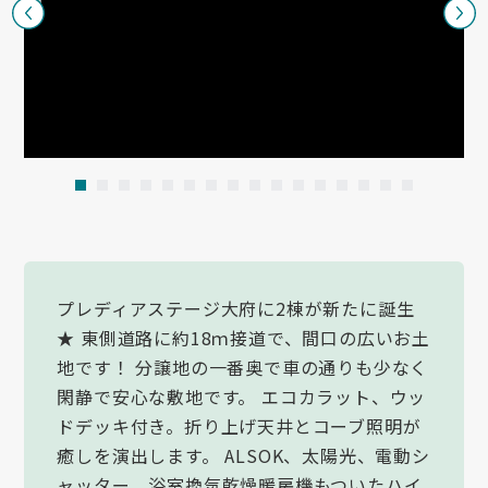
1
2
3
4
5
6
7
8
9
10
11
12
13
14
15
16
プレディアステージ大府に2棟が新たに誕生
★ 東側道路に約18ｍ接道で、間口の広いお土
地です！ 分譲地の一番奥で車の通りも少なく
閑静で安心な敷地です。 エコカラット、ウッ
ドデッキ付き。折り上げ天井とコーブ照明が
癒しを演出します。 ALSOK、太陽光、電動シ
ャッター、浴室換気乾燥暖房機もついたハイ