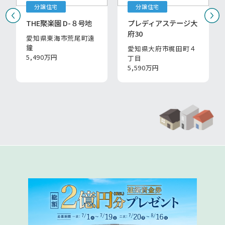
分譲住宅
分譲住宅
THE聚楽園 D-８号地
プレディアステージ大
府30
愛知県東海市荒尾町遠
鐘
愛知県大府市梶田町４
5,490万円
丁目
5,590万円