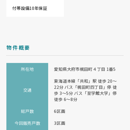
付帯設備10年保証
物件概要
所在地
愛知県大府市梶田町４丁目 1番5
東海道本線「共和」駅 徒歩 20～
22分 バス「梶田町四丁目」停 徒
交通
歩 3～5分 バス「至学館大学」停
徒歩 6～8分
総戸数
6区画
今回販売戸数
3区画